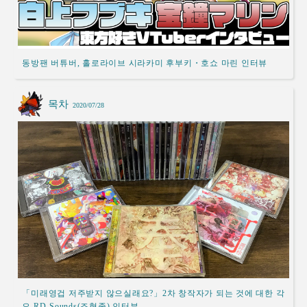
동방팬 버튜버, 홀로라이브 시라카미 후부키・호쇼 마린 인터뷰
목차
2020/07/28
「미래영겁 저주받지 않으실래요?」2차 창작자가 되는 것에 대한 각
오 RD-Sounds(조협종) 인터뷰