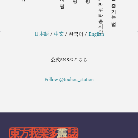
동방가라쿠타총지란
동방을 즐기는 법
日本語
/
中文
/
한국어
/
English
公式SNSはこちら
Follow @touhou_station