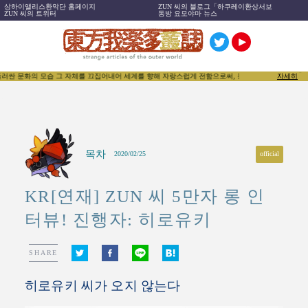
상하이앨리스환악단 홈페이지
ZUN 씨의 블로그「하쿠레이환상서보
ZUN 씨의 트위터
동방 요모야마 뉴스
문화의 모습 그 자체를 끄집어내어 세계를 향해 자랑스럽게 전함으로써, 동방Project뿐 아닌 「동인문
자세히
목차
official
2020/02/25
KR[연재] ZUN 씨 5만자 롱 인
터뷰! 진행자: 히로유키
SHARE
히로유키 씨가 오지 않는다