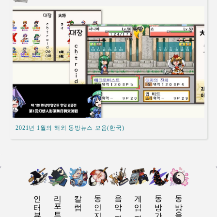
2021년 1월의 해외 동방뉴스 모음(한국)
인터뷰
리포트
칼럼
동인지 평
음악 평
게임 평