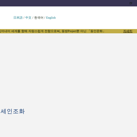
🍺
日本語
/
中文
/
한국어
/
English
계를 향해 자랑스럽게 전함으로써, 동방Project뿐 아닌 「동인문화」 그 자체를 더욱 자극하는 매체를
자세히
요세인조화