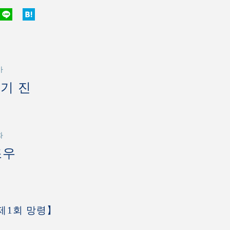
가
기 진
화
조우
제1회 망령】