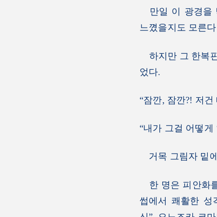
만일 이 광경을 
느꼈을지도 모른다
하지만 그 한복판에
었다.
“잠깐, 잠깐?! 저건
“내가 그걸 어떻게 
거목 그림자 밑에 
한 명은 피안화를 
썹에서 쾌활한 성
신”, 오노즈카 코마