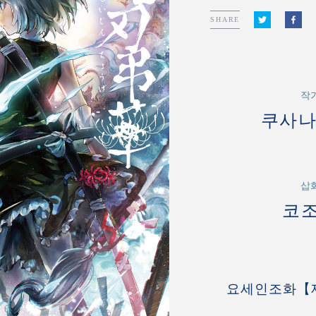
SHARE
작
쿠사나
삽
코
요세인조화【