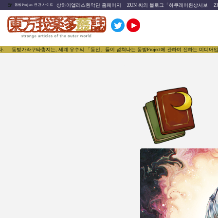
🍺
상하이앨리스환악단 홈페이지
ZUN 씨의 블로그「하쿠레이환상서보
Z
동방Project 연관 사이트
라쿠타총지는, 세계 유수의 「동인」들이 넘쳐나는 동방Project에 관하여 전하는 미디어입니다. 원작자