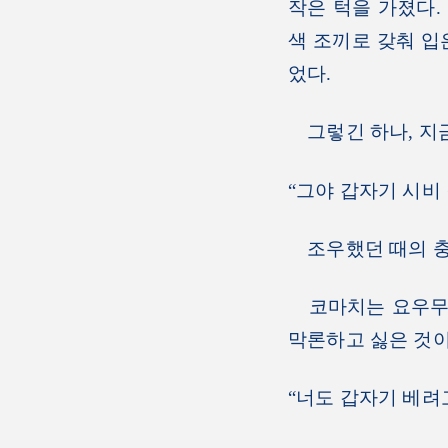
작은 턱을 가졌다.
색 조끼로 갖춰 입
었다.
그렇긴 하나, 지금
“그야 갑자기 시비
조우했던 때의 충격
코마치는 요우무의 
막론하고 싫은 것이
“너도 갑자기 베려