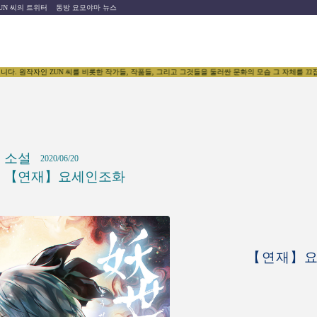
UN 씨의 트위터
동방 요모야마 뉴스
인 ZUN 씨를 비롯한 작가들, 작품들, 그리고 그것들을 둘러싼 문화의 모습 그 자체를 끄집어내어 세
소설
2020/06/20
【연재】요세인조화
【연재】