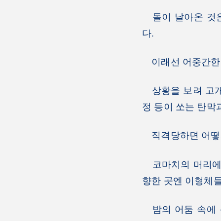
돌이 날아온 것은 
다.
이래선 어중간한 
상황을 보려 고개를
정 등이 쏘는 탄막
직격당하면 어떻게
코마치의 머리에서
향한 곳엔 이형체들
밤의 어둠 속에 녹