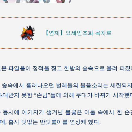
【연재】요세인조화
목차로
운 파열음이 정적을 찢고 한밤의 숲속으로 울려 퍼졌
숲속에서 흘러나오던 벌레들의 울음소리는 세련되지 
초대받지 못한 “손님”들에 의해 무대가 바뀌기 시작했
동시에 여기저기 생겨난 불꽃은 어둠 속에서 한 순
, 흡사 덧없는 반딧불이를 연상케 했다.