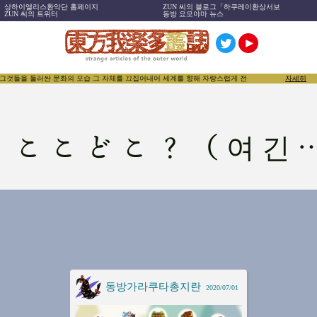
상하이앨리스환악단 홈페이지
ZUN 씨의 블로그「하쿠레이환상서보
ZUN 씨의 트위터
동방 요모야마 뉴스
 그것들을 둘러싼 문화의 모습 그 자체를 끄집어내어 세계를 향해 자랑스럽게 전함으로써, 동방Projec
자세히
ここどこ？（여긴
동방가라쿠타총지란
2020/07/01