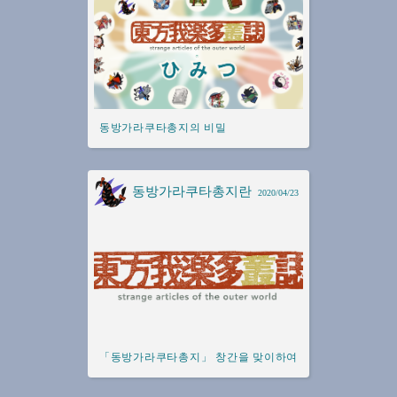
동방가라쿠타총지의 비밀
동방가라쿠타총지란
2020/04/23
「동방가라쿠타총지」 창간을 맞이하여