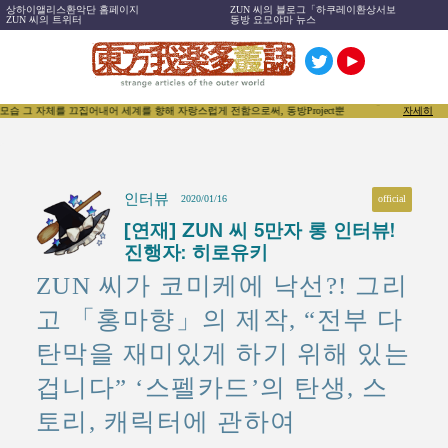
상하이앨리스환악단 홈페이지
ZUN 씨의 블로그「하쿠레이환상서보
ZUN 씨의 트위터
동방 요모야마 뉴스
 끄집어내어 세계를 향해 자랑스럽게 전함으로써, 동방Project뿐 아닌 「동인문화」 그 자체를 더욱
자세히
인터뷰
official
2020/01/16
[연재] ZUN 씨 5만자 롱 인터뷰!
진행자: 히로유키
ZUN 씨가 코미케에 낙선?! 그리
고 「홍마향」의 제작, “전부 다
탄막을 재미있게 하기 위해 있는
겁니다” ‘스펠카드’의 탄생, 스
토리, 캐릭터에 관하여