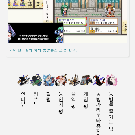
2021년 1월의 해외 동방뉴스 모음(한국)
인터뷰
리포트
칼럼
동인지 평
음악 평
게임 평
동방가라쿠타총지란
동방을 즐기는 법