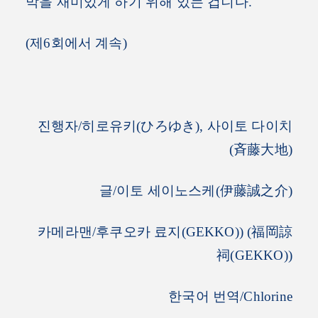
막을 재미있게 하기 위해 있는 겁니다.
(제6회에서 계속)
진행자/히로유키(ひろゆき), 사이토 다이치
(斉藤大地)
글/이토 세이노스케(伊藤誠之介)
카메라맨/후쿠오카 료지(GEKKO)) (福岡諒
祠(GEKKO))
한국어 번역/Chlorine