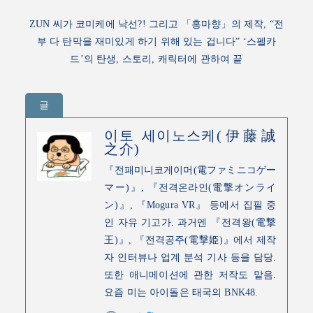
ZUN 씨가 코미케에 낙선?! 그리고 「홍마향」의 제작, “전
부 다 탄막을 재미있게 하기 위해 있는 겁니다” ‘스펠카
드’의 탄생, 스토리, 캐릭터에 관하여
끝
글
이토 세이노스케(伊藤誠
之介)
『전패미니코게이머(電ファミニコゲー
マー)』, 『전격온라인(電撃オンライ
ン)』, 『Mogura VR』 등에서 집필 중
인 자유 기고가. 과거엔 『전격왕(電撃
王)』, 『전격공주(電撃姫)』에서 제작
자 인터뷰나 업계 분석 기사 등을 담당.
또한 애니메이션에 관한 저작도 맡음.
요즘 미는 아이돌은 태국의 BNK48.