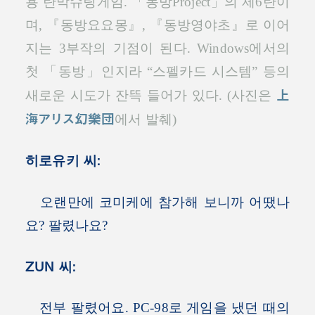
용 탄막슈팅게임. 「동방Project」의 제6탄이
며, 『동방요요몽』, 『동방영야초』로 이어
지는 3부작의 기점이 된다. Windows에서의
첫 「동방」인지라 “스펠카드 시스템” 등의
上
새로운 시도가 잔뜩 들어가 있다. (사진은
海アリス幻樂団
에서 발췌)
히로유키 씨:
오랜만에 코미케에 참가해 보니까 어땠나
요? 팔렸나요?
ZUN 씨:
전부 팔렸어요. PC-98로 게임을 냈던 때의