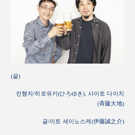
(끝)
진행자/히로유키(ひろゆき), 사이토 다이치
(斉藤大地)
글/이토 세이노스케(伊藤誠之介)