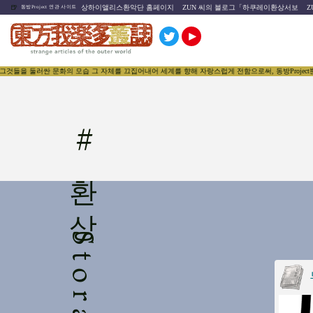
🍺
상하이앨리스환악단 홈페이지
ZUN 씨의 블로그「하쿠레이환상서보
Z
동방Project 연관 사이트
것들을 둘러싼 문화의 모습 그 자체를 끄집어내어 세계를 향해 자랑스럽게 전함으로써, 동방Project
#
환상Storage