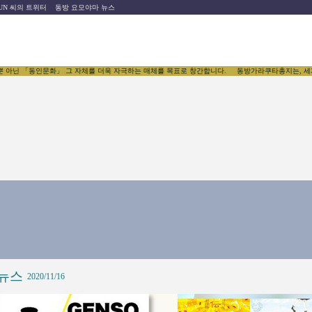
UN 씨의 트위터
동방 요모야마 뉴스
뿐 아닌 「동인문화」 그 자체를 더욱 자극하는 매체를 목표로 창간합니다.
동방가라쿠타총지는, 세계 유
뉴스
2020/11/16