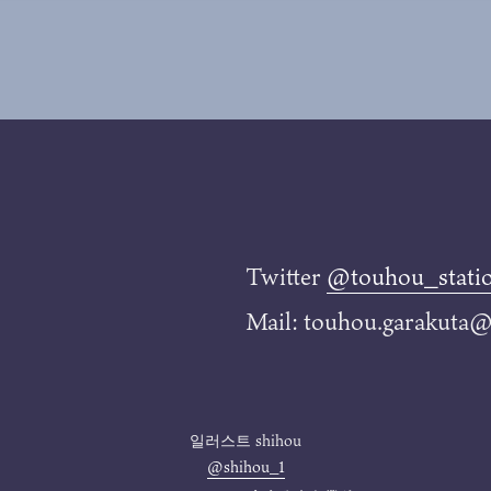
Twitter
@touhou_stati
Mail: touhou.garakuta
일러스트
shihou
@shihou_1