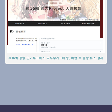
제16회 동방 인기투표에서 요우무가 1위 등, 이번 주 동방 뉴스 정리