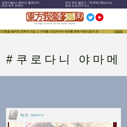
상하이앨리스환악단 홈페이지
ZUN 씨의 블로그「하쿠레이환상서보
ZUN 씨의 트위터
동방 요모야마 뉴스
 그것들을 둘러싼 문화의 모습 그 자체를 끄집어내어 세계를 향해 자랑스럽게 전함으로써, 동방Projec
자세히
#
쿠로다니 야마메
뉴스
2020/07/12