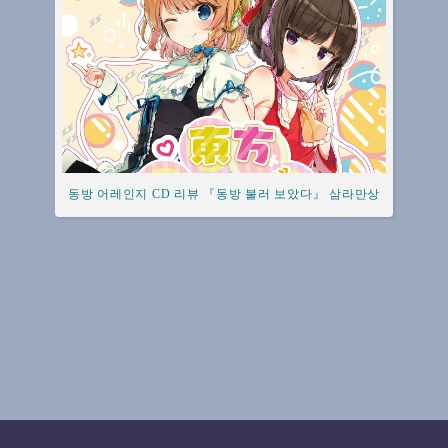
동방 어레인지 CD 리뷰 『동방 불러 보았다』 삼라만상