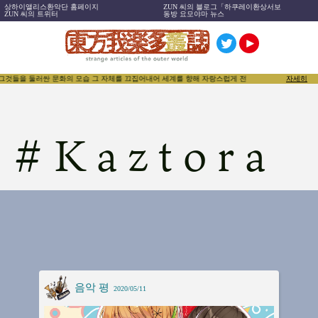
상하이앨리스환악단 홈페이지
ZUN 씨의 블로그「하쿠레이환상서보
ZUN 씨의 트위터
동방 요모야마 뉴스
 그것들을 둘러싼 문화의 모습 그 자체를 끄집어내어 세계를 향해 자랑스럽게 전함으로써, 동방Projec
자세히
#
Kaztora
음악 평
2020/05/11