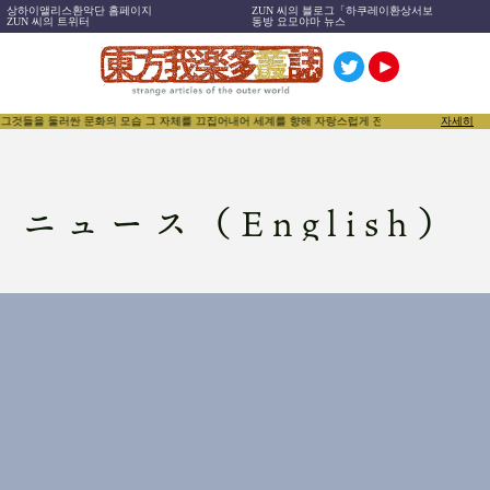
상하이앨리스환악단 홈페이지
ZUN 씨의 블로그「하쿠레이환상서보
ZUN 씨의 트위터
동방 요모야마 뉴스
 그것들을 둘러싼 문화의 모습 그 자체를 끄집어내어 세계를 향해 자랑스럽게 전함으로써, 동방Projec
자세히
ニュース（English）