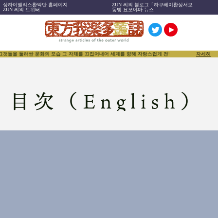
상하이앨리스환악단 홈페이지
ZUN 씨의 블로그「하쿠레이환상서보
ZUN 씨의 트위터
동방 요모야마 뉴스
 그것들을 둘러싼 문화의 모습 그 자체를 끄집어내어 세계를 향해 자랑스럽게 전함으로써, 동방Projec
자세히
目次（English）